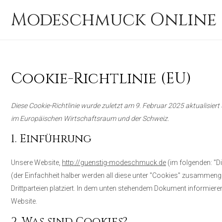
Zum
Modeschmuck Online 
Inhalt
springen
Cookie-Richtlinie (EU)
Diese Cookie-Richtlinie wurde zuletzt am 9. Februar 2025 aktualisier
im Europäischen Wirtschaftsraum und der Schweiz.
1. Einführung
Unsere Website,
http://guenstig-modeschmuck.de
(im folgenden: "D
(der Einfachheit halber werden all diese unter "Cookies" zusamme
Drittparteien platziert. In dem unten stehendem Dokument informier
Website.
2. Was sind Cookies?