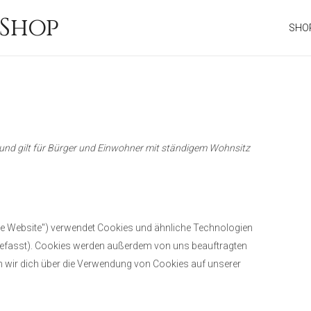
Consent
Consent
Consent
Consent
Consent
Consent
Consent
Consent
Shop
to
to
to
to
to
to
to
to
SHO
service
service
service
service
service
service
service
service
php
elementor
woocommerce
sourcebuster-
stripe
google-
google-
sonstiges
js
fonts
maps
t und gilt für Bürger und Einwohner mit ständigem Wohnsitz
ie Website") verwendet Cookies und ähnliche Technologien
ngefasst). Cookies werden außerdem von uns beauftragten
en wir dich über die Verwendung von Cookies auf unserer