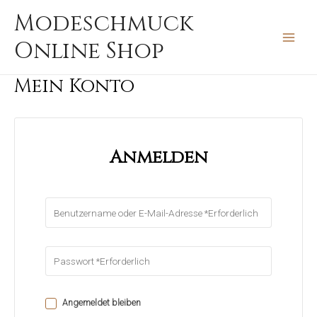
Zum
MAIN
Modeschmuck
Inhalt
MEN
Online Shop
springen
Mein Konto
Anmelden
Angemeldet bleiben