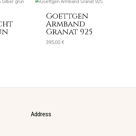
Goettgen
cht
Armband
ün
Granat 925
395,00
€
Address