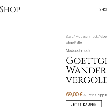
Shop
SHO
Start
/
Modeschmuck
/ Goet
ohne Kette
Modeschmuck
Goettg
Wanderl
vergold
69,00
€
& Free Shippi
JETZT KAUFEN