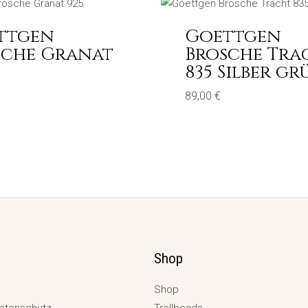
ttgen
Goettgen
sche Granat
Brosche Tra
835 Silber gr
89,00
€
Shop
Shop