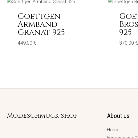
Goettgen
Goe
Armband
Bro
Granat 925
925
449,00
€
370,00
€
Modeschmuck shop
About us
Home