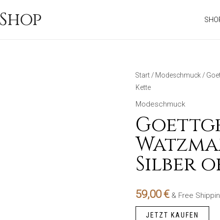
Shop
SHO
Start
/
Modeschmuck
/ Goe
Kette
Modeschmuck
Goettg
Watzman
Silber 
59,00
€
& Free Shippi
JETZT KAUFEN