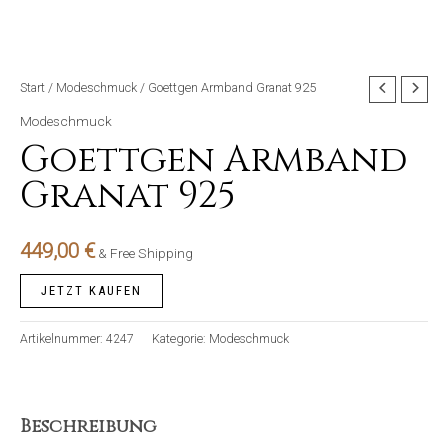
Start
/
Modeschmuck
/ Goettgen Armband Granat 925
Modeschmuck
Goettgen Armband
Granat 925
449,00
€
& Free Shipping
JETZT KAUFEN
Artikelnummer:
4247
Kategorie:
Modeschmuck
Beschreibung