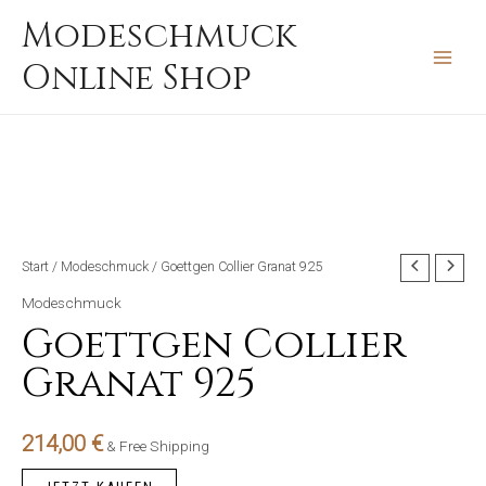
Zum
MAIN
Modeschmuck
Inhalt
MEN
Online Shop
springen
Start
/
Modeschmuck
/ Goettgen Collier Granat 925
Modeschmuck
Goettgen Collier
Granat 925
214,00
€
& Free Shipping