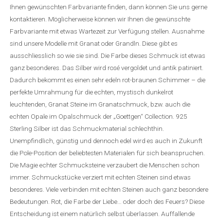
Ihnen gewünschten Farbvariante finden, dann können Sie uns gerne
kontaktieren. Möglicherweise können wir Ihnen die gewünschte
Farbvariante mit etwas Wartezeit zur Verfügung stellen. Ausnahme
sind unsere Modelle mit Granat oder Grandln. Diese gibt es
ausschliesslich so wie sie sind. Die Farbe dieses Schmuck ist etwas
ganz besonderes. Das Silber wird rosé vergoldet und antik patiniert.
Dadurch bekommt es einen sehr edeln rot-braunen Schimmer – die
perfekte Umrahmung für die echten, mystisch dunkelrot
leuchtenden, Granat Steine im Granatschmuck, bzw. auch die
echten Opale im Opalschmuck der „Goettgen“ Collection. 925
Sterling Silber ist das Schmuckmaterial schlechthin.
Unempfindlich, günstig und dennoch edel wird es auch in Zukunft
die Pole-Position der beliebtesten Materialen für sich beanspruchen.
Die Magie echter Schmucksteine verzaubert die Menschen schon
immer. Schmuckstücke verziert mit echten Steinen sind etwas
besonderes. Viele verbinden mit echten Steinen auch ganz besondere
Bedeutungen. Rot, die Farbe der Liebe… oder doch des Feuers? Diese
Entscheidung ist einem natürlich selbst überlassen. Auffallende