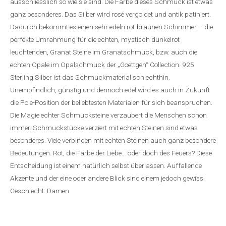
ausschliesslich so wie sie sind. Die Farbe dieses Schmuck ist etwas
ganz besonderes. Das Silber wird rosé vergoldet und antik patiniert.
Dadurch bekommt es einen sehr edeln rot-braunen Schimmer – die
perfekte Umrahmung für die echten, mystisch dunkelrot
leuchtenden, Granat Steine im Granatschmuck, bzw. auch die
echten Opale im Opalschmuck der „Goettgen“ Collection. 925
Sterling Silber ist das Schmuckmaterial schlechthin.
Unempfindlich, günstig und dennoch edel wird es auch in Zukunft
die Pole-Position der beliebtesten Materialen für sich beanspruchen.
Die Magie echter Schmucksteine verzaubert die Menschen schon
immer. Schmuckstücke verziert mit echten Steinen sind etwas
besonderes. Viele verbinden mit echten Steinen auch ganz besondere
Bedeutungen. Rot, die Farbe der Liebe… oder doch des Feuers? Diese
Entscheidung ist einem natürlich selbst überlassen. Auffallende
Akzente und der eine oder andere Blick sind einem jedoch gewiss.
Geschlecht: Damen