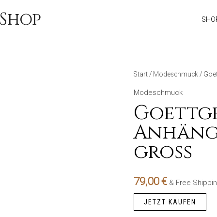
Shop
SHO
Start
/
Modeschmuck
/ Goe
Modeschmuck
Goettg
Anhänge
groß
79,00
€
& Free Shippi
JETZT KAUFEN