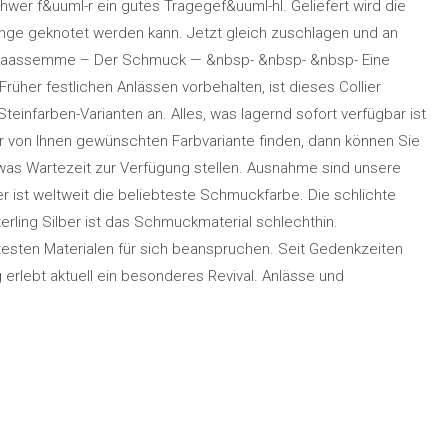
hwer f&uuml-r ein gutes Tragegef&uuml-hl. Geliefert wird die
ge geknotet werden kann. Jetzt gleich zuschlagen und an
bakaassemme – Der Schmuck — &nbsp- &nbsp- &nbsp- Eine
her festlichen Anlässen vorbehalten, ist dieses Collier
teinfarben-Varianten an. Alles, was lagernd sofort verfügbar ist
r von Ihnen gewünschten Farbvariante finden, dann können Sie
was Wartezeit zur Verfügung stellen. Ausnahme sind unsere
er ist weltweit die beliebteste Schmuckfarbe. Die schlichte
rling Silber ist das Schmuckmaterial schlechthin.
btesten Materialen für sich beanspruchen. Seit Gedenkzeiten
erlebt aktuell ein besonderes Revival. Anlässe und