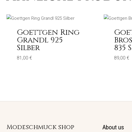
Goettgen Ring
Goe
Grandl 925
Bro
Silber
835 
81,00
€
89,00
€
Modeschmuck shop
About us