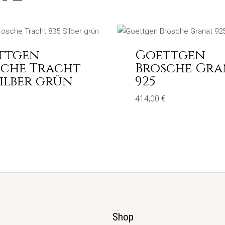
ttgen
Goettgen
sche Tracht
Brosche Gra
Silber grün
925
414,00
€
Shop