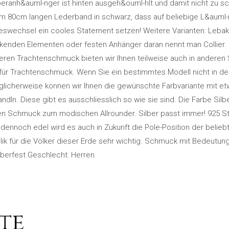
beranh&auml-nger ist hinten ausgeh&ouml-hlt und damit nicht zu sc
 80cm langen Lederband in schwarz, dass auf beliebige L&auml-n
eswechsel ein cooles Statement setzen! Weitere Varianten: Le
enden Elementen oder festen Anhänger daran nennt man Collier. Frü
seren Trachtenschmuck bieten wir Ihnen teilweise auch in anderen S
 für Trachtenschmuck. Wenn Sie ein bestimmtes Modell nicht in de
glicherweise können wir Ihnen die gewünschte Farbvariante mit et
ndln. Diese gibt es ausschliesslich so wie sie sind. Die Farbe Silb
en Schmuck zum modischen Allrounder. Silber passt immer! 925 Ste
 dennoch edel wird es auch in Zukunft die Pole-Position der belie
k für die Völker dieser Erde sehr wichtig. Schmuck mit Bedeutung 
berfest Geschlecht: Herren
te