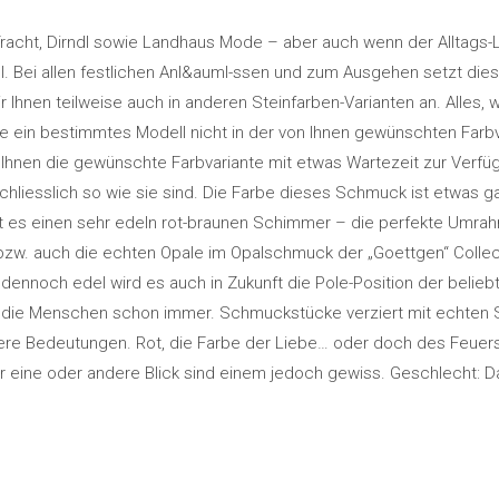
racht, Dirndl sowie Landhaus Mode – aber auch wenn der Alltags-
l. Bei allen festlichen Anl&auml-ssen und zum Ausgehen setzt dies
Ihnen teilweise auch in anderen Steinfarben-Varianten an. Alles, w
ein bestimmtes Modell nicht in der von Ihnen gewünschten Farbva
Ihnen die gewünschte Farbvariante mit etwas Wartezeit zur Verfü
chliesslich so wie sie sind. Die Farbe dieses Schmuck ist etwas g
 es einen sehr edeln rot-braunen Schimmer – die perfekte Umrahm
zw. auch die echten Opale im Opalschmuck der „Goettgen“ Collecti
 dennoch edel wird es auch in Zukunft die Pole-Position der belie
die Menschen schon immer. Schmuckstücke verziert mit echten St
e Bedeutungen. Rot, die Farbe der Liebe… oder doch des Feuers? 
r eine oder andere Blick sind einem jedoch gewiss. Geschlecht: 