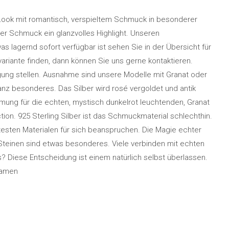
Look mit romantisch, verspieltem Schmuck in besonderer
er Schmuck ein glanzvolles Highlight. Unseren
as lagernd sofort verfügbar ist sehen Sie in der Übersicht für
riante finden, dann können Sie uns gerne kontaktieren.
gung stellen. Ausnahme sind unsere Modelle mit Granat oder
anz besonderes. Das Silber wird rosé vergoldet und antik
ung für die echten, mystisch dunkelrot leuchtenden, Granat
on. 925 Sterling Silber ist das Schmuckmaterial schlechthin.
btesten Materialen für sich beanspruchen. Die Magie echter
einen sind etwas besonderes. Viele verbinden mit echten
Diese Entscheidung ist einem natürlich selbst überlassen.
Damen