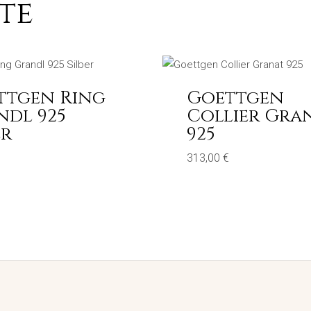
te
ttgen Ring
Goettgen
ndl 925
Collier Gra
er
925
313,00
€