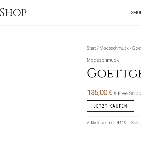
Shop
SHO
Start
/
Modeschmuck
/ Goe
Modeschmuck
Goettge
135,00
€
& Free Shipp
JETZT KAUFEN
Artikelnummer:
4423
Kateg