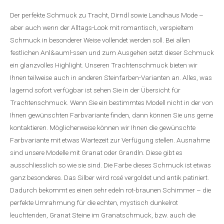
Der perfekte Schmuck zu Tracht, Dirndl sowie Landhaus Mode –
aber auch wenn der Alltags-Look mit romantisch, verspieltem
Schmuck in besonderer Weise vollendet werden soll. Bei allen
festlichen Anl&auml-ssen und zum Ausgehen setzt dieser Schmuck
ein glanzvolles Highlight. Unseren Trachtenschmuck bieten wir
Ihnen teilweise auch in anderen Steinfarben-Varianten an. Alles, was
lagernd sofort verfügbar ist sehen Sie in der Übersicht für
Trachtenschmuck. Wenn Sie ein bestimmtes Modell nicht in der von
Ihnen gewünschten Farbvariante finden, dann können Sie uns gerne
kontaktieren. Möglicherweise können wir Ihnen die gewünschte
Farbvariante mit etwas Wartezeit zur Verfügung stellen. Ausnahme
sind unsere Modelle mit Granat oder Grandln. Diese gibt es
ausschliesslich so wie sie sind. Die Farbe dieses Schmuck ist etwas
ganz besonderes. Das Silber wird rosé vergoldet und antik patiniert.
Dadurch bekommt es einen sehr edeln rot-braunen Schimmer – die
perfekte Umrahmung für die echten, mystisch dunkelrot
leuchtenden, Granat Steine im Granatschmuck, bzw. auch die