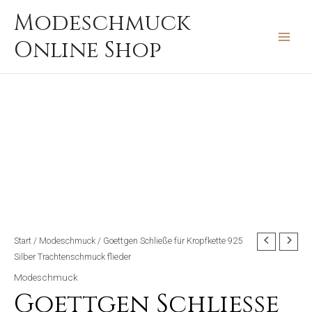
Zum
MAIN
Modeschmuck
Inhalt
MEN
Online Shop
springen
Start
/
Modeschmuck
/ Goettgen Schließe für Kropfkette 925
Silber Trachtenschmuck flieder
Modeschmuck
Goettgen Schließe