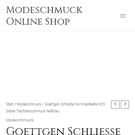
Zum
MAIN
Modeschmuck
Inhalt
MEN
Online Shop
springen
Start
/
Modeschmuck
/ Goettgen Schließe für Kropfkette 925
Silber Trachtenschmuck hellblau
Modeschmuck
Goettgen Schließe