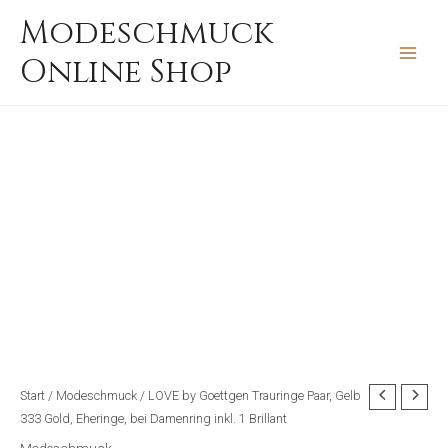
Zum
MAIN
Modeschmuck
Inhalt
MEN
Online Shop
springen
Start
/
Modeschmuck
/ LOVE by Goettgen Trauringe Paar, Gelb
333 Gold, Eheringe, bei Damenring inkl. 1 Brillant