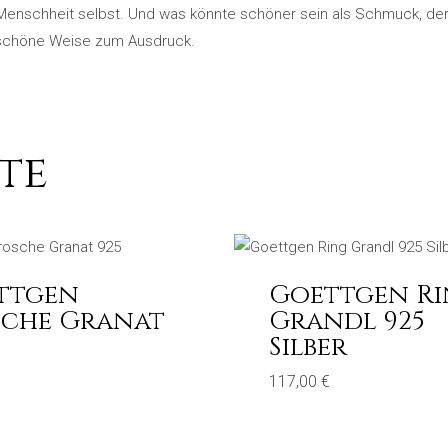
ie Menschheit selbst. Und was könnte schöner sein als Schmuck, d
rschöne Weise zum Ausdruck.
te
ttgen
Goettgen R
sche Granat
Grandl 925
Silber
117,00
€