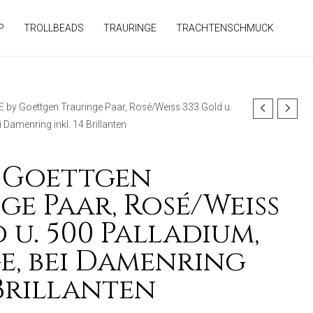
P
TROLLBEADS
TRAURINGE
TRACHTENSCHMUCK
E by Goettgen Trauringe Paar, Rosé/Weiss 333 Gold u.
 Damenring inkl. 14 Brillanten
 Goettgen
ge Paar, Rosé/Weiss
 u. 500 Palladium,
e, bei Damenring
 Brillanten