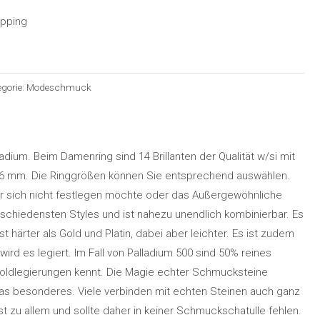
ipping
egorie:
Modeschmuck
dium. Beim Damenring sind 14 Brillanten der Qualität w/si mit
 1,6 mm. Die Ringgrößen können Sie entsprechend auswählen.
r sich nicht festlegen möchte oder das Außergewöhnliche
rschiedensten Styles und ist nahezu unendlich kombinierbar. Es
t härter als Gold und Platin, dabei aber leichter. Es ist zudem
rd es legiert. Im Fall von Palladium 500 sind 50% reines
Goldlegierungen kennt. Die Magie echter Schmucksteine
as besonderes. Viele verbinden mit echten Steinen auch ganz
 zu allem und sollte daher in keiner Schmuckschatulle fehlen.