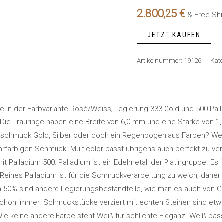
2.800,25
€
& Free Sh
JETZT KAUFEN
Artikelnummer:
19126
Kat
e in der Farbvariante Rosé/Weiss, Legierung 333 Gold und 500 Palla
. Die Trauringe haben eine Breite von 6,0 mm und eine Stärke von
erschmuck Gold, Silber oder doch ein Regenbogen aus Farben? We
hrfarbigen Schmuck. Multicolor passt übrigens auch perfekt zu ve
Palladium 500. Palladium ist ein Edelmetall der Platingruppe. Es is
eines Palladium ist für die Schmuckverarbeitung zu weich, daher wi
en 50% sind andere Legierungsbestandteile, wie man es auch von 
chon immer. Schmuckstücke verziert mit echten Steinen sind etw
 keine andere Farbe steht Weiß für schlichte Eleganz. Weiß passt