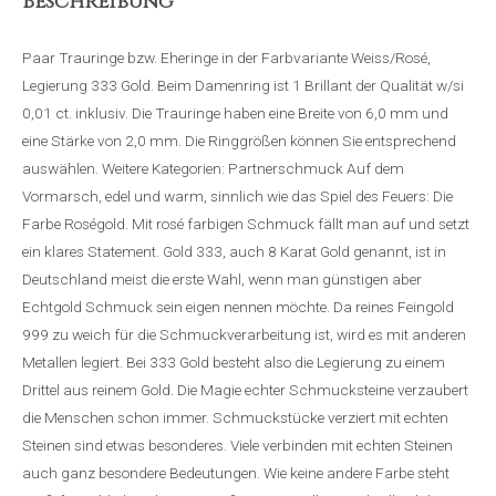
Beschreibung
Paar Trauringe bzw. Eheringe in der Farbvariante Weiss/Rosé,
Legierung 333 Gold. Beim Damenring ist 1 Brillant der Qualität w/si
0,01 ct. inklusiv. Die Trauringe haben eine Breite von 6,0 mm und
eine Stärke von 2,0 mm. Die Ringgrößen können Sie entsprechend
auswählen. Weitere Kategorien: Partnerschmuck Auf dem
Vormarsch, edel und warm, sinnlich wie das Spiel des Feuers: Die
Farbe Roségold. Mit rosé farbigen Schmuck fällt man auf und setzt
ein klares Statement. Gold 333, auch 8 Karat Gold genannt, ist in
Deutschland meist die erste Wahl, wenn man günstigen aber
Echtgold Schmuck sein eigen nennen möchte. Da reines Feingold
999 zu weich für die Schmuckverarbeitung ist, wird es mit anderen
Metallen legiert. Bei 333 Gold besteht also die Legierung zu einem
Drittel aus reinem Gold. Die Magie echter Schmucksteine verzaubert
die Menschen schon immer. Schmuckstücke verziert mit echten
Steinen sind etwas besonderes. Viele verbinden mit echten Steinen
auch ganz besondere Bedeutungen. Wie keine andere Farbe steht