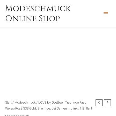
Zum
MAIN
Modeschmuck
Inhalt
MEN
Online Shop
springen
Start
/
Modeschmuck
/ LOVE by Goettgen Trauringe Paar,
Weiss/Rosé 333 Gold, Eheringe, bei Damenring inkl. 1 Brillant