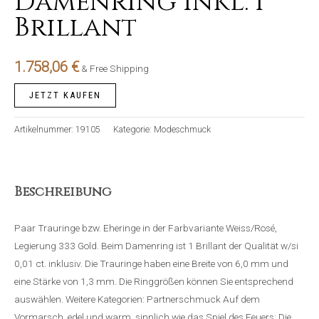
Damenring inkl. 1
Brillant
1.758,06
€
& Free Shipping
JETZT KAUFEN
Artikelnummer:
19105
Kategorie:
Modeschmuck
Beschreibung
Paar Trauringe bzw. Eheringe in der Farbvariante Weiss/Rosé,
Legierung 333 Gold. Beim Damenring ist 1 Brillant der Qualität w/si
0,01 ct. inklusiv. Die Trauringe haben eine Breite von 6,0 mm und
eine Stärke von 1,3 mm. Die Ringgrößen können Sie entsprechend
auswählen. Weitere Kategorien: Partnerschmuck Auf dem
Vormarsch, edel und warm, sinnlich wie das Spiel des Feuers: Die