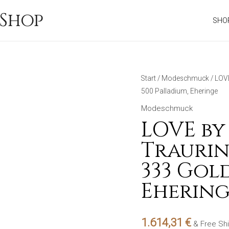
Shop
SHO
Start
/
Modeschmuck
/ LOV
500 Palladium, Eheringe
Modeschmuck
LOVE by
Traurin
333 Gold
Ehering
1.614,31
€
& Free Sh