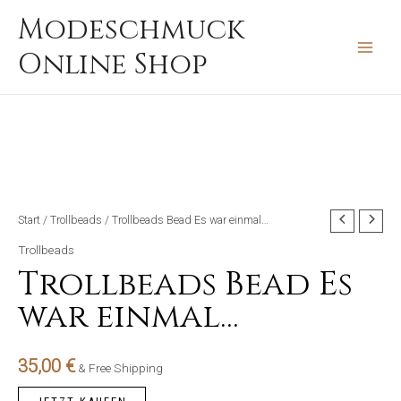
Zum
MAIN
Modeschmuck
Inhalt
MEN
Online Shop
springen
Start
/
Trollbeads
/ Trollbeads Bead Es war einmal…
Trollbeads
Trollbeads Bead Es
war einmal…
35,00
€
& Free Shipping