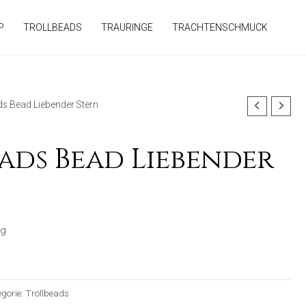
P
TROLLBEADS
TRAURINGE
TRACHTENSCHMUCK
ds Bead Liebender Stern
ads Bead Liebender
ng
egorie:
Trollbeads