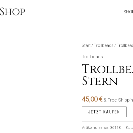
Shop
SHO
Start
/
Trollbeads
/ Trollbea
Trollbeads
Trollbe
Stern
45,00
€
& Free Shippi
JETZT KAUFEN
Artikelnummer:
36113
Kat