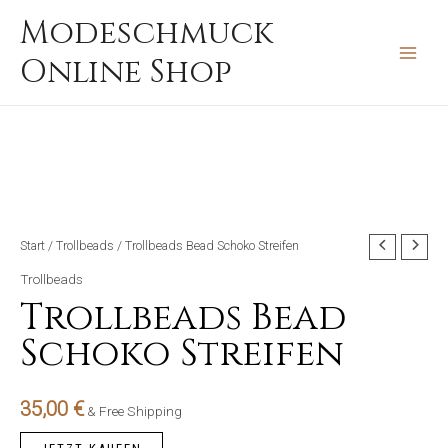
Zum
MAIN
Modeschmuck
Inhalt
MEN
Online Shop
springen
Start
/
Trollbeads
/ Trollbeads Bead Schoko Streifen
Trollbeads
Trollbeads Bead
Schoko Streifen
35,00
€
& Free Shipping