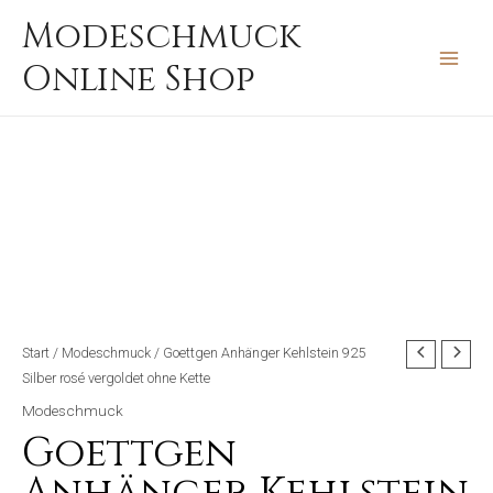
Zum
MAIN
Modeschmuck
Inhalt
MEN
Online Shop
springen
Start
/
Modeschmuck
/ Goettgen Anhänger Kehlstein 925
Silber rosé vergoldet ohne Kette
Modeschmuck
Goettgen
Anhänger Kehlstein