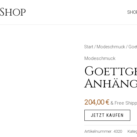
Shop
SHO
Start
/
Modeschmuck
/ Goet
Modeschmuck
Goettge
Anhänge
204,00
€
& Free Shipp
JETZT KAUFEN
Artikelnummer:
4320
Kateg