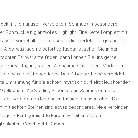
Look mit romantisch, verspieltem Schmuck in besonderer
r Schmuck ein glanzvolles Highlight. Eine Kette komplett mit
sen vorbehalten, ist dieses Collier perfekt alltagstauglich.
 Alles, was lagernd sofort verfügbar ist sehen Sie in der
nschten Farbvariante finden, dann können Sie uns gerne
eit zur Verfügung stellen. Ausnahme sind unsere Modelle mit
k ist etwas ganz besonderes. Das Silber wird rosé vergoldet
kte Umrahmung für die echten, mystisch dunkelrot leuchtenden,
ollection. 925 Sterling Silber ist das Schmuckmaterial
on der beliebtesten Materialen für sich beanspruchen. Die
 mit echten Steinen sind etwas besonderes. Viele verbinden
tlegen? Bunt gemischte Farben verleihen diesem
lichkeiten. Geschlecht: Damen