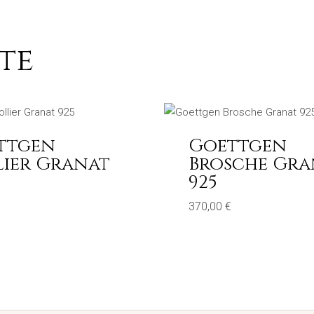
te
ttgen
Goettgen
lier Granat
Brosche Gra
925
370,00
€