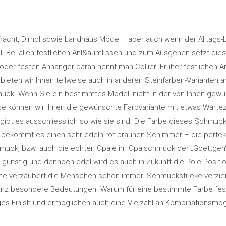
racht, Dirndl sowie Landhaus Mode – aber auch wenn der Alltags-
. Bei allen festlichen Anl&auml-ssen und zum Ausgehen setzt diese
 festen Anhänger daran nennt man Collier. Früher festlichen Anläs
ten wir Ihnen teilweise auch in anderen Steinfarben-Varianten an.
uck. Wenn Sie ein bestimmtes Modell nicht in der von Ihnen gewü
se können wir Ihnen die gewünschte Farbvariante mit etwas Wartez
 gibt es ausschliesslich so wie sie sind. Die Farbe dieses Schmuc
ch bekommt es einen sehr edeln rot-braunen Schimmer – die perfe
muck, bzw. auch die echten Opale im Opalschmuck der „Goettgen“ C
 günstig und dennoch edel wird es auch in Zukunft die Pole-Positi
e verzaubert die Menschen schon immer. Schmuckstücke verziert
anz besondere Bedeutungen. Warum für eine bestimmte Farbe fes
es Finish und ermöglichen auch eine Vielzahl an Kombinationsmög