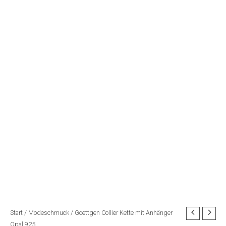
Start
/
Modeschmuck
/ Goettgen Collier Kette mit Anhänger
Opal 925