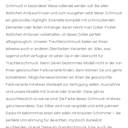
Schmuck in besonderer Weise vollendet werden soll. Bei allen
festlichen Anl&auml-ssen und zum Ausgehen setzt dieser Schmuck
ein glanzvolles Highlight. Eine Kette komplett mit schmückenden
Elementen oder festen Anhänger daran nennt man Collier. Früher
festlichen Anlässen vorbehalten, ist dieses Collier perfekt
alltagstauglich. Unseren Trachtenschmuck bieten wir Ihnen
teilweise auch in anderen Steinfarben-Varianten an. Alles, was
lagernd sofort verfügbar ist sehen Sie in der Übersicht für
Trachtenschmuck. Wenn Sie ein bestimmtes Modell nicht in der von
Ihnen gewünschten Farbvariante finden, dann können Sie uns gerne
kontaktieren. Möglicherweise können wir Ihnen die gewünschte
Farbvariante mit etwas Wartezeit zur Verfügung stellen. Ausnahme
sind unsere Modelle mit Granat oder Grandln. Diese gibt es
ausschliesslich so wie sie sind. Die Farbe dieses Schmuck ist etwas
ganz besonderes. Das Silber wird rosé vergoldet und antik patiniert.
Dadurch bekommt es einen sehr edeln rot-braunen Schimmer – die
perfekte Umrahmung für die echten, mystisch dunkelrot
leuchtenden, Granat Steine im Granatschmuck, bzw. auch die