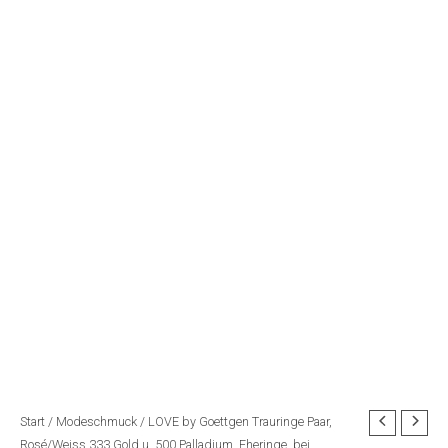
Start
/
Modeschmuck
/ LOVE by Goettgen Trauringe Paar,
Rosé/Weiss 333 Gold u. 500 Palladium, Eheringe, bei