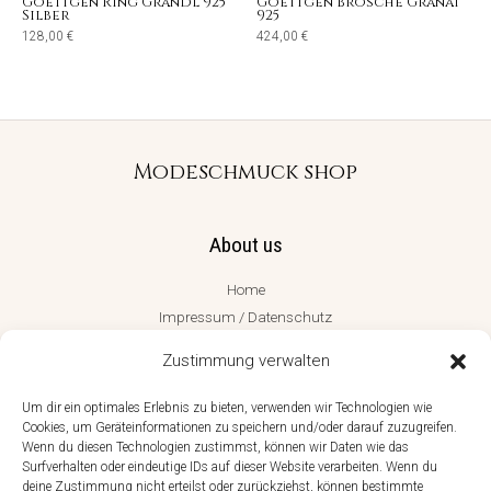
Goettgen Ring Grandl 925
Goettgen Brosche Granat
Silber
925
128,00
€
424,00
€
Modeschmuck shop
About us
Home
Impressum / Datenschutz
Cookie-Richtlinie (EU)
Zustimmung verwalten
Shop
Um dir ein optimales Erlebnis zu bieten, verwenden wir Technologien wie
Cookies, um Geräteinformationen zu speichern und/oder darauf zuzugreifen.
Wenn du diesen Technologien zustimmst, können wir Daten wie das
Shop
Surfverhalten oder eindeutige IDs auf dieser Website verarbeiten. Wenn du
Trollbeads
deine Zustimmung nicht erteilst oder zurückziehst, können bestimmte