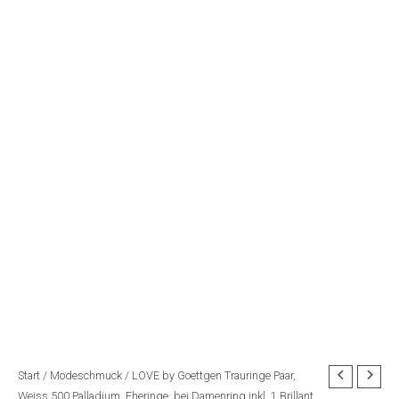
Start
/
Modeschmuck
/ LOVE by Goettgen Trauringe Paar,
Weiss 500 Palladium, Eheringe, bei Damenring inkl. 1 Brillant