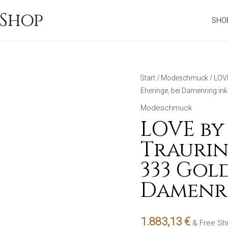
Shop
SHO
Start
/
Modeschmuck
/ LOVE
Eheringe, bei Damenring inkl.
Modeschmuck
LOVE by
Traurin
333 Gold
Damenri
1.883,13
€
& Free Sh