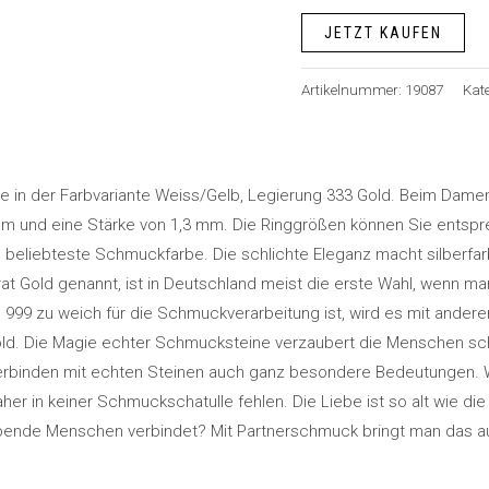
JETZT KAUFEN
Artikelnummer:
19087
Kat
 in der Farbvariante Weiss/Gelb, Legierung 333 Gold. Beim Damenring 
 mm und eine Stärke von 1,3 mm. Die Ringgrößen können Sie entsp
die beliebteste Schmuckfarbe. Die schlichte Eleganz macht silber
rat Gold genannt, ist in Deutschland meist die erste Wahl, wenn 
999 zu weich für die Schmuckverarbeitung ist, wird es mit anderen
Gold. Die Magie echter Schmucksteine verzaubert die Menschen sc
erbinden mit echten Steinen auch ganz besondere Bedeutungen. Wi
aher in keiner Schmuckschatulle fehlen. Die Liebe ist so alt wie d
ebende Menschen verbindet? Mit Partnerschmuck bringt man das 