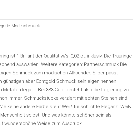
egorie:
Modeschmuck
ist 1 Brillant der Qualität w/si 0,02 ct. inklusiv. Die Trauringe
rechend auswählen. Weitere Kategorien: Partnerschmuck Die
farbigen Schmuck zum modischen Allrounder. Silber passt
man günstigen aber Echtgold Schmuck sein eigen nennen
 Metallen legiert. Bei 333 Gold besteht also die Legierung zu
hon immer. Schmuckstücke verziert mit echten Steinen sind
e keine andere Farbe steht Weiß für schlichte Eleganz. Weiß
ie Menschheit selbst. Und was könnte schöner sein als
auf wunderschöne Weise zum Ausdruck.