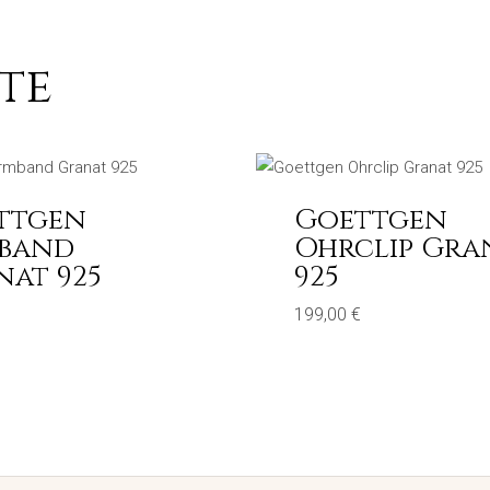
te
ttgen
Goettgen
band
Ohrclip Gra
nat 925
925
199,00
€