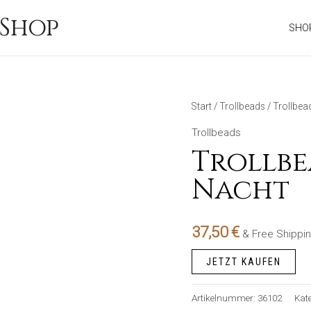
Shop
SHO
Start
/
Trollbeads
/ Trollbe
Trollbeads
Trollbe
Nacht
37,50
€
& Free Shippi
JETZT KAUFEN
Artikelnummer:
36102
Kat