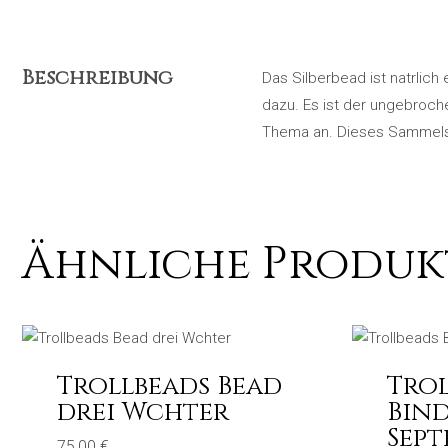
Beschreibung
Das Silberbead ist natrlich
dazu. Es ist der ungebroc
Thema an. Dieses Sammelsy
Ähnliche Produk
Trollbeads Bead
Trol
drei Wchter
Bind
Sept
75,00
€