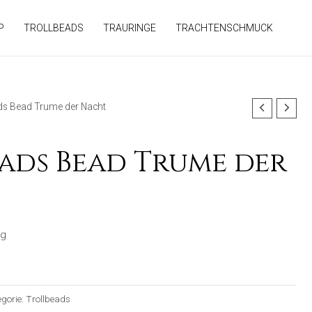
P
TROLLBEADS
TRAURINGE
TRACHTENSCHMUCK
ads Bead Trume der Nacht
ads Bead Trume der
ng
egorie:
Trollbeads