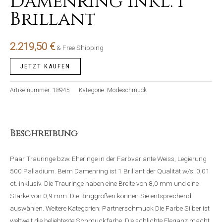
Damenring inkl. 1
Brillant
2.219,50
€
& Free Shipping
JETZT KAUFEN
Artikelnummer:
18945
Kategorie:
Modeschmuck
Beschreibung
Paar Trauringe bzw. Eheringe in der Farbvariante Weiss, Legierung
500 Palladium. Beim Damenring ist 1 Brillant der Qualität w/si 0,01
ct. inklusiv. Die Trauringe haben eine Breite von 8,0 mm und eine
Stärke von 0,9 mm. Die Ringgrößen können Sie entsprechend
auswählen. Weitere Kategorien: Partnerschmuck Die Farbe Silber ist
weltweit die beliebteste Schmuckfarbe. Die schlichte Eleganz macht